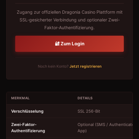
Zugang zur offiziellen Dragonia Casino Plattform mit
SSL-gesicherter Verbindung und optionaler Zwei-
Faktor-Authentifizierung.
🔐 Zum Login
Noch kein Konto?
Jetzt registrieren
MERKMAL
DETAILS
Verschlüsselung
SSL 256-Bit
Zwei-Faktor-
Optional (SMS / Authenticator
Authentifizierung
App)