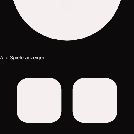
Alle Spiele anzeigen