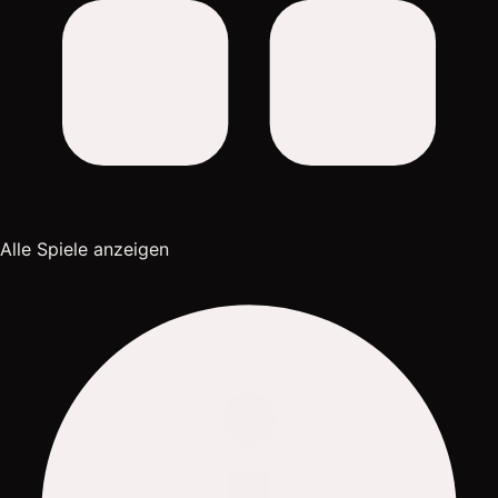
Alle Spiele anzeigen