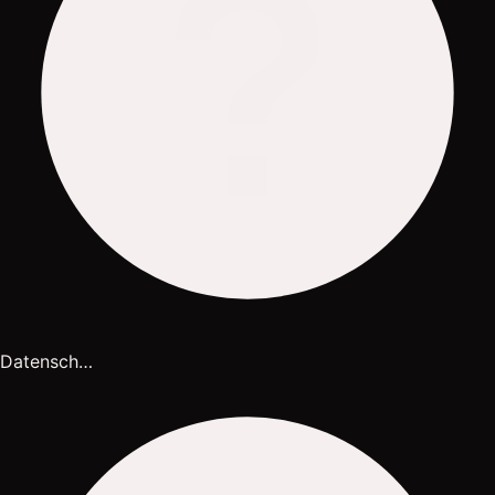
Datensch…