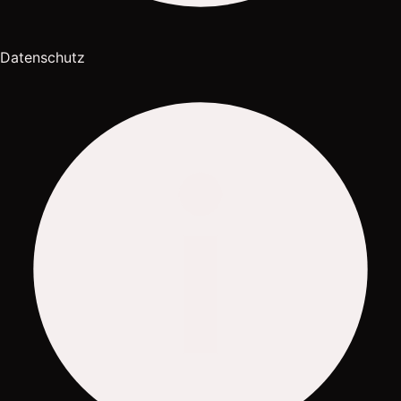
Datenschutz