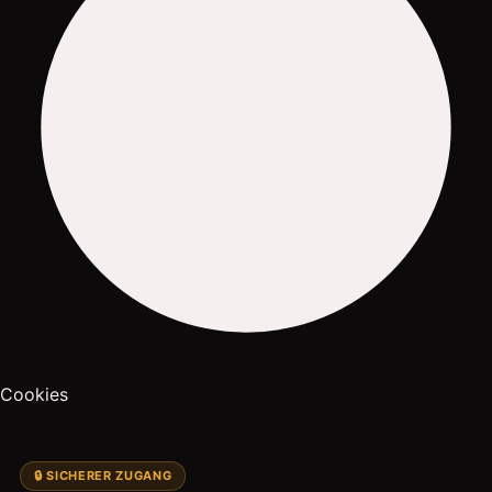
Cookies
🔒 SICHERER ZUGANG