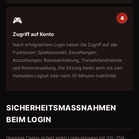
4
🎮
Zugriff auf Konto
Nach erfolgreichem Login haben Sie Zugriff auf alle
Funktionen: Spieleauswahl, Einzahlungen,
Auszahlungen, Bonusaktivierung, Transaktionshistorie
und Kontoverwaltung. Die Sitzung bleibt aktiv bis zum
manuellen Logout oder nach 30 Minuten Inaktivität.
SICHERHEITSMASSNAHMEN B
EIM LOGIN
Dragonia Casino sichert jeden Login-Vorgang mit SSL-256-