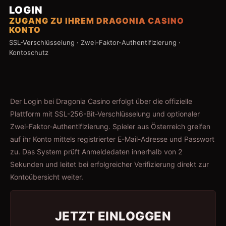
LOGIN
ZUGANG ZU IHREM DRAGONIA CASINO
KONTO
SSL-Verschlüsselung · Zwei-Faktor-Authentifizierung ·
Kontoschutz
Der Login bei Dragonia Casino erfolgt über die offizielle
Plattform mit SSL-256-Bit-Verschlüsselung und optionaler
Zwei-Faktor-Authentifizierung. Spieler aus Österreich greifen
auf ihr Konto mittels registrierter E-Mail-Adresse und Passwort
zu. Das System prüft Anmeldedaten innerhalb von 2
Sekunden und leitet bei erfolgreicher Verifizierung direkt zur
Kontoübersicht weiter.
JETZT EINLOGGEN