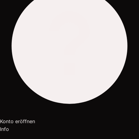
Konto eröffnen
Info