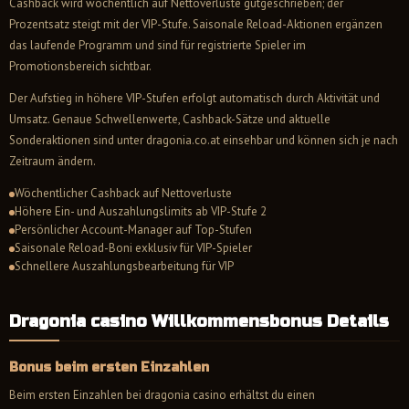
Cashback wird wöchentlich auf Nettoverluste gutgeschrieben; der
Prozentsatz steigt mit der VIP-Stufe. Saisonale Reload-Aktionen ergänzen
das laufende Programm und sind für registrierte Spieler im
Promotionsbereich sichtbar.
Der Aufstieg in höhere VIP-Stufen erfolgt automatisch durch Aktivität und
Umsatz. Genaue Schwellenwerte, Cashback-Sätze und aktuelle
Sonderaktionen sind unter dragonia.co.at einsehbar und können sich je nach
Zeitraum ändern.
Wöchentlicher Cashback auf Nettoverluste
Höhere Ein- und Auszahlungslimits ab VIP-Stufe 2
Persönlicher Account-Manager auf Top-Stufen
Saisonale Reload-Boni exklusiv für VIP-Spieler
Schnellere Auszahlungsbearbeitung für VIP
Dragonia casino Willkommensbonus Details
Bonus beim ersten Einzahlen
Beim ersten Einzahlen bei dragonia casino erhältst du einen