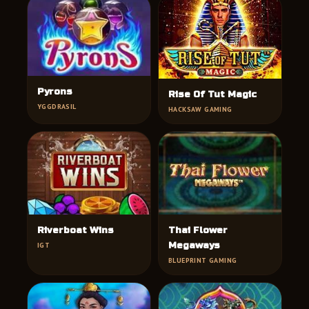
Pyrons
Rise Of Tut Magic
YGGDRASIL
HACKSAW GAMING
Riverboat Wins
Thai Flower
Megaways
IGT
BLUEPRINT GAMING