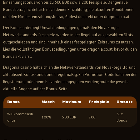
Einzahlungsbonus von bis zu 500 EUR sowie 200 Freispiele. Der genaue
Bonusbetrag richtet sich nach deiner Einzahlung; die aktuellen Konditionen
und den Mindesteinzahlungsbetrag findest du direkt unter dragonia.co.at.
Der Bonus unterliegt Umsatzbedingungen gemäß den NovaForge-
Netzwerkstandards. Freispiele werden in der Regel auf ausgewählten Slots
gutgeschrieben und sind innerhalb eines festgelegten Zeitraums zu nutzen.
Lies die vollständigen Bonusbedingungen unter dragonia.co.at, bevor du den
Bonus aktivierst.
Dragonia casino hält sich an die Netzwerkstandards von NovaForge Ltd. und
aktualisiert Bonuskonditionen regelmäßig. Ein Promotion-Code kann bei der
Registrierung oder beim Einzahlen eingegeben werden; prüfe die jeweils
aktuelle Angabe auf der Bonus-Seite.
Bonus
Match
Maximum
Freispiele
Umsatz
Willkommensb
35x
100%
500 EUR
200
onus
Bonus