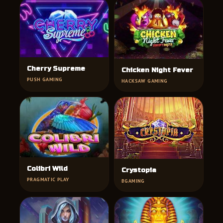
Cherry Supreme
Chicken Night Fever
PUSH GAMING
HACKSAW GAMING
Colibri Wild
Crystopia
PRAGMATIC PLAY
BGAMING