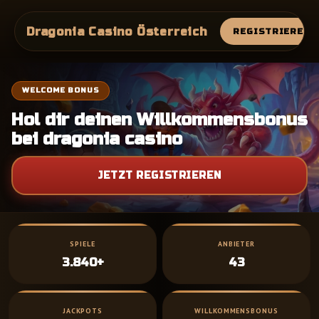
Dragonia Casino Österreich
REGISTRIEREN
WELCOME BONUS
Hol dir deinen Willkommensbonus
bei dragonia casino
JETZT REGISTRIEREN
SPIELE
ANBIETER
3.840+
43
JACKPOTS
WILLKOMMENSBONUS