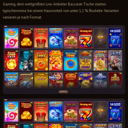
Gaming, dem weltgrößten Live-Anbieter. Baccarat-Tische starten
typischerweise bei einem Hausvorteil von unter 1,1 %; Roulette-Varianten
variieren je nach Format.