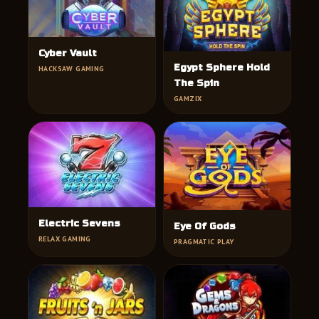
Cyber Vault
Egypt Sphere Hold
HACKSAW GAMING
The Spin
GAMZIX
Electric Sevens
Eye Of Gods
RELAX GAMING
PRAGMATIC PLAY