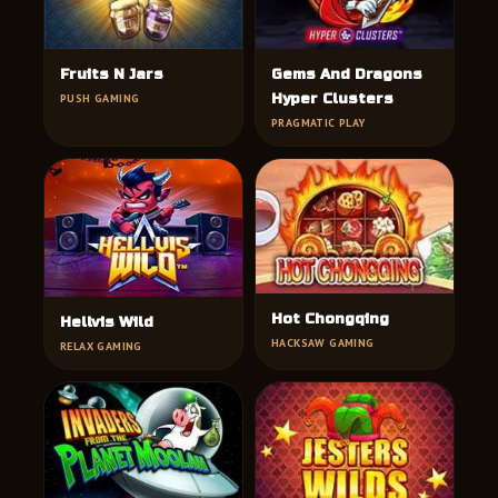
Fruits N Jars
Gems And Dragons
Hyper Clusters
PUSH GAMING
PRAGMATIC PLAY
Hot Chongqing
Hellvis Wild
HACKSAW GAMING
RELAX GAMING