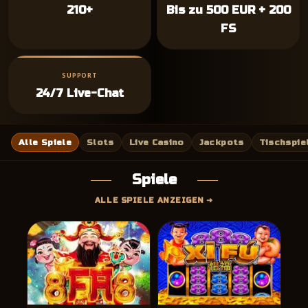
210+
Bis zu 500 EUR + 200
FS
SUPPORT
24/7 Live-Chat
Alle Spiele
Slots
Live Casino
Jackpots
Tischspie
Spiele
ALLE SPIELE ANZEIGEN ➜