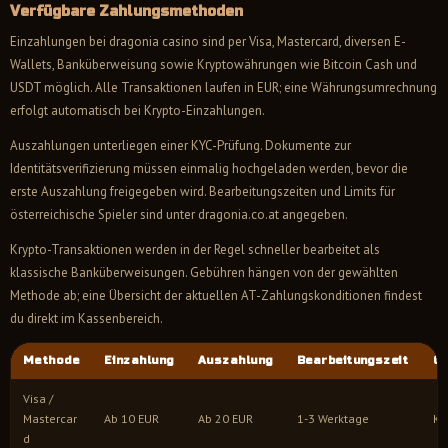
Verfügbare Zahlungsmethoden
Einzahlungen bei dragonia casino sind per Visa, Mastercard, diversen E-
Wallets, Banküberweisung sowie Kryptowährungen wie Bitcoin Cash und
USDT möglich. Alle Transaktionen laufen in EUR; eine Währungsumrechnung
erfolgt automatisch bei Krypto-Einzahlungen.
Auszahlungen unterliegen einer KYC-Prüfung. Dokumente zur
Identitätsverifizierung müssen einmalig hochgeladen werden, bevor die
erste Auszahlung freigegeben wird. Bearbeitungszeiten und Limits für
österreichische Spieler sind unter dragonia.co.at angegeben.
Krypto-Transaktionen werden in der Regel schneller bearbeitet als
klassische Banküberweisungen. Gebühren hängen von der gewählten
Methode ab; eine Übersicht der aktuellen AT-Zahlungskonditionen findest
du direkt im Kassenbereich.
Methode
Einzahlung
Auszahlung
Bearbeitungszeit
Ge
Visa /
Mastercar
Ab 10 EUR
Ab 20 EUR
1-3 Werktage
Ke
d