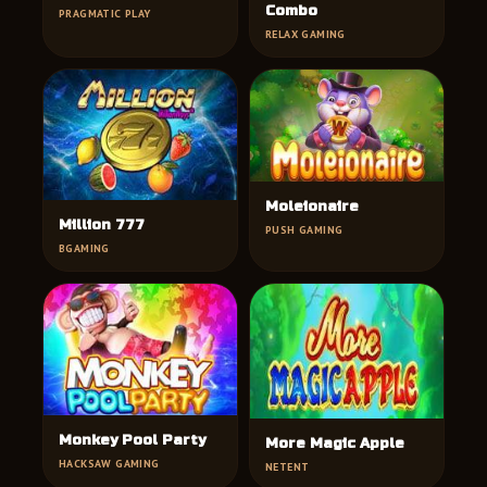
Combo
PRAGMATIC PLAY
RELAX GAMING
Moleionaire
Million 777
PUSH GAMING
BGAMING
Monkey Pool Party
More Magic Apple
HACKSAW GAMING
NETENT